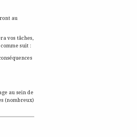
eront au
era vos tâches,
 comme suit :
 conséquences
age au sein de
res (nombreux)