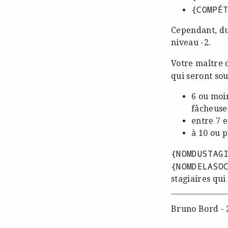
{COMPÉ
Cependant, du
niveau -2.
Votre maître 
qui seront so
6 ou moi
fâcheuses
entre 7 e
à 10 ou p
{NOMDUSTAG
{NOMDELASO
stagiaires qui
Bruno Bord - 