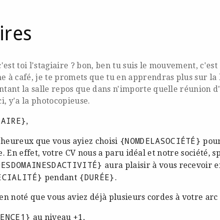
ires
c'est toi l'stagiaire ? bon, ben tu suis le mouvement, c'est
 à café, je te promets que tu en apprendras plus sur la 
ntant la salle repos que dans n'importe quelle réunion d
ci, y'a la photocopieuse.
IAIRE}
,
{NOMDELASOCIÉTÉ}
heureux que vous ayiez choisi
pour
. En effet, votre CV nous a paru idéal et notre société, s
DESDOMAINESDACTIVITÉ}
aura plaisir à vous recevoir e
ÉCIALITÉ}
{DURÉE}
pendant
.
n noté que vous aviez déjà plusieurs cordes à votre arc 
TENCE1}
au niveau +1,