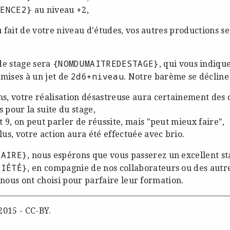
TENCE2}
au niveau +2,
 fait de votre niveau d'études, vos autres productions s
{NOMDUMAITREDESTAGE}
de stage sera
, qui vous indiqu
2d6+niveau
umises à un jet de
. Notre barème se décline
ns, votre réalisation désastreuse aura certainement des
 pour la suite du stage,
t 9, on peut parler de réussite, mais "peut mieux faire",
lus, votre action aura été effectuée avec brio.
IAIRE}
, nous espérons que vous passerez un excellent st
CIÉTÉ}
, en compagnie de nos collaborateurs ou des aut
 nous ont choisi pour parfaire leur formation.
2015 - CC-BY.