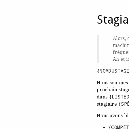
Stagia
Alors, 
machine
fréque
Ah et i
{NOMDUSTAG
Nous sommes 
prochain stage
{LISTE
dans
{SP
stagiaire
Nous avons bie
{COMPÉ